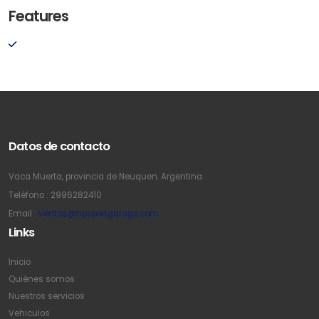
Features
Datos de contacto
Vaca Muerta, provincia de Neuquen. Argentina
Teléfono : 2996282410
Email :
ventas@hpsportgarage.com
Links
Inicio
Quiénes somos
Nuestros servicios
Vehiculos