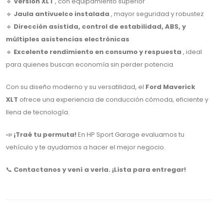
🔹
Versión XLT
, con equipamiento superior
🔹
Jaula antivuelco instalada
, mayor seguridad y robustez
🔹
Dirección asistida, control de estabilidad, ABS, y
múltiples asistencias electrónicas
🔹
Excelente rendimiento en consumo y respuesta
, ideal
para quienes buscan economía sin perder potencia
Con su diseño moderno y su versatilidad, el
Ford Maverick
XLT
ofrece una experiencia de conducción cómoda, eficiente y
llena de tecnología.
📣
¡Traé tu permuta!
En HP Sport Garage evaluamos tu
vehículo y te ayudamos a hacer el mejor negocio.
📞
Contactanos y vení a verla. ¡Lista para entregar!