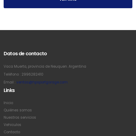
Datos de contacto
Vaca Muerta, provincia de Neuquen. Argentina
Teléfono : 2996282410
Email :
ventas@hpsportgarage.com
Links
Inicio
Quiénes somos
Nuestros servicios
Vehiculos
Contacto