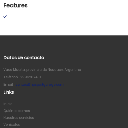
Features
Datos de contacto
Vaca Muerta, provincia de Neuquen. Argentina
Teléfono : 2996282410
Email :
ventas@hpsportgarage.com
Links
Inicio
Quiénes somos
Nuestros servicios
Vehiculos