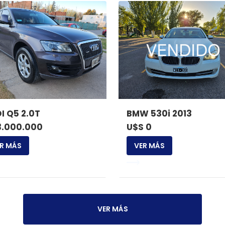
I Q5 2.0T
BMW 530i 2013
3.000.000
U$S 0
R MÁS
VER MÁS
VER MÁS