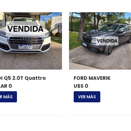
I Q5 2.0T Quattro
FORD MAVERIK
AR 0
U$S 0
R MÁS
VER MÁS