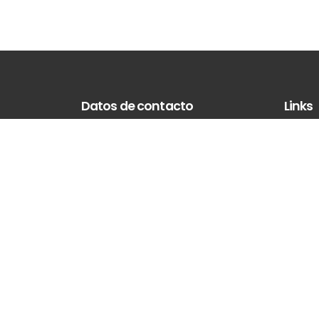
Datos de contacto
Links
Inicio
Vaca Muerta, provincia de Neuquen.
Quiéne
Argentina
Nuestro
Teléfono : 2996282410
Vehicu
Email :
ventas@hpsportgarage.com
Contac
Términ