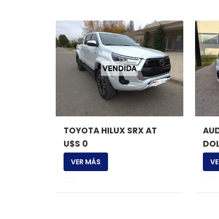
TOYOTA HILUX SRX AT
AUD
U$S 0
DOL
VER MÁS
VE