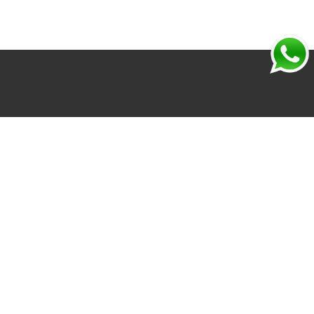
en la comercialización de vehículos, esto incluye los
 Zona de Vaca Muerta, provincia de Neuquen. La
nder sus vehículos de forma más rápida y sencilla.